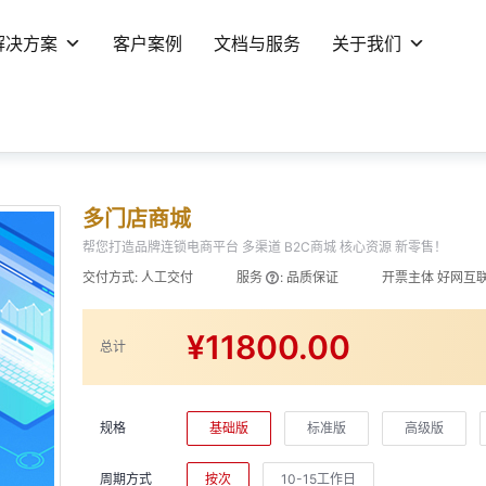
解决方案
客户案例
文档与服务
关于我们
多门店商城
帮您打造品牌连锁电商平台 多渠道 B2C商城 核心资源 新零售！
交付方式:
人工交付
服务
:
品质保证
开票主体
好网互
¥11800.00
总计
规格
基础版
标准版
高级版
周期方式
按次
10-15工作日