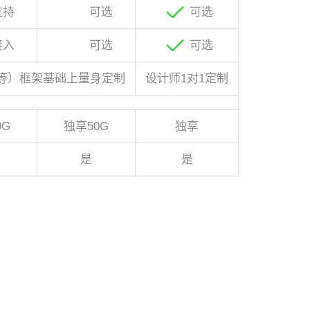
支持
可选
可选
接入
可选
可选
等）框架基础上量身定制
设计师1对1定制
0G
独享50G
独享
是
是